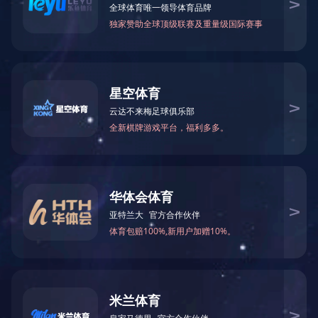
1
2
3
4
5
...
7
下一页
快捷导航
关键词
半岛平台-半岛(中国)一站式服务平台
0731-85221278
0731-85226831
工程咨询
网站首页
公司概况
招标代理
荣誉资质
企业动态
半岛平台-半岛(中国)一站式服务平台
业务范围
服务案例
人才招聘
湖南省长沙市岳麓区潇湘南路一段208号柏宁地王广场北栋5F
版权所有：半岛平台-半岛(中国)一站式服务平台
备案号：
湘ICP备
2024042548号-1
技术支持：
竞网智赢
蜂巢2.0
营业执照查询