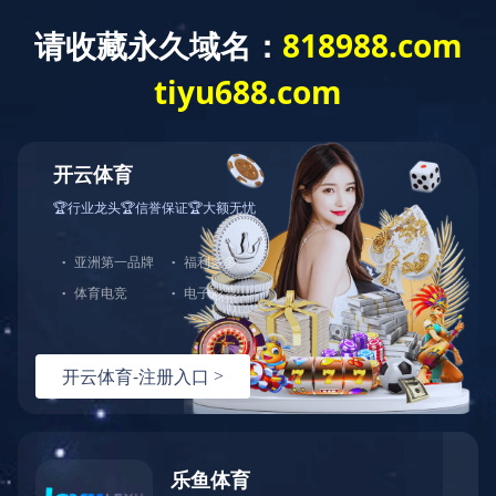
0731-85221278
半岛平台-半岛(中国)一站式服务平台
公司概况
免费咨询热线
您的位置：
首页
>
荣誉资质
荣誉
资质
造价甲级资质
招标代理甲级资质
中价协会员单位
省造价协会副理事长单位
常务理事单位
质量管理体系认证证书
环境管理体系认证证书
职业健康安全管理体系认证证书